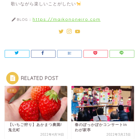
歌いながら楽しいことがしたい
https://maikononeiro.com
BLOG：
RELATED POST
音楽
音楽
【いちご狩り】あかまつ農園/
春のぽっかぽかコンサートin
鬼北町
わが家亭
2022年4月14日
2022年3月23日