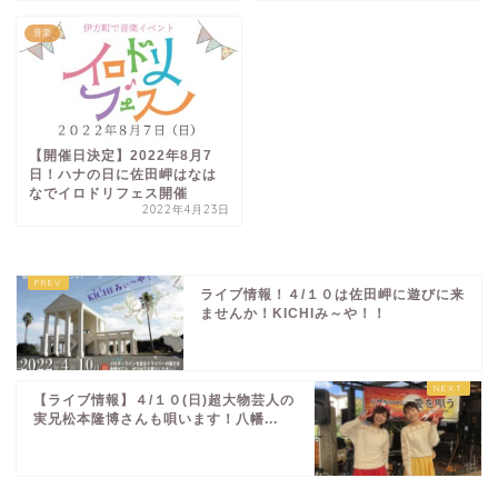
音楽
【開催日決定】2022年8月7
日！ハナの日に佐田岬はなは
なでイロドリフェス開催
2022年4月23日
ライブ情報！４/１０は佐田岬に遊びに来
ませんか！KICHIみ～や！！
【ライブ情報】４/１０(日)超大物芸人の
実兄松本隆博さんも唄います！八幡...