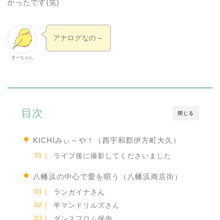
かったです(笑)
アナログなの～
きーちゃん
目次
閉じる
KICHIみぃ～や！（西宇和郡伊方町大久）
ライブ後に撮影してくださいました
八幡浜の中心で愛を唄う（八幡浜商店街）
ランガイナさん
半マンドリルズさん
ダンスフロム保内