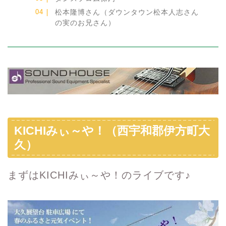
松本隆博さん（ダウンタウン松本人志さん
の実のお兄さん）
KICHIみぃ～や！（西宇和郡伊方町大
久）
まずはKICHIみぃ～や！のライブです♪