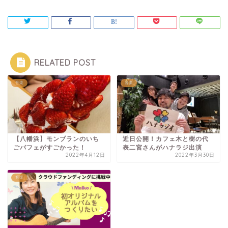
RELATED POST
音楽
音楽
【八幡浜】モンブランのいち
近日公開！カフェ木と樹の代
ごパフェがすごかった！
表二宮さんがハナラジ出演
2022年4月12日
2022年3月30日
音楽